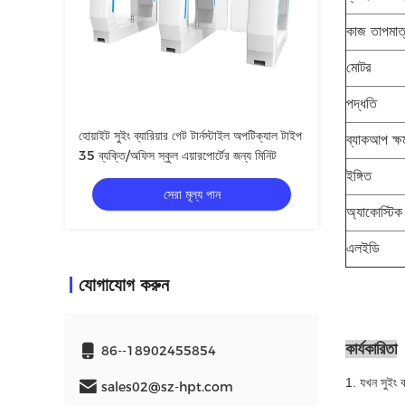
কাজ তাপমাত্
মোটর
পদ্ধতি
হোয়াইট সুইং ব্যারিয়ার গেট টার্নস্টাইল অপটিক্যাল টাইপ
ব্যাকআপ ক্ষ
35 ব্যক্তি/অফিস স্কুল এয়ারপোর্টের জন্য মিনিট
ইঙ্গিত
সেরা মূল্য পান
অ্যাকোস্টিক 
এলইডি
যোগাযোগ করুন
কার্যকারিতা
86--18902455854
1. যখন সুইং বা
sales02@sz-hpt.com