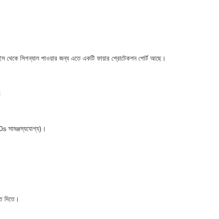
িভাইস থেকে সিগন্যাল পাওয়ার জন্য এতে একটি ফায়ার প্রোটেকশন পোর্ট আছে।
।
60s সামঞ্জস্যযোগ্য)।
িত দিতে।