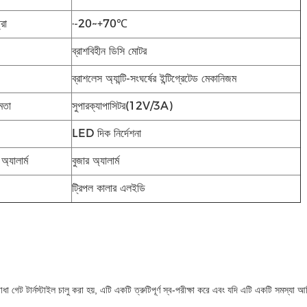
রা
·-20~+70
℃
ব্রাশবিহীন ডিসি মোটর
ব্রাশলেস অ্যান্টি-সংঘর্ষের ইন্টিগ্রেটেড মেকানিজম
মতা
সুপারক্যাপাসিটর
(
12V/3A)
LED দিক নির্দেশনা
অ্যালার্ম
বুজার অ্যালার্ম
ট্রিপল কালার এলইডি
ধা গেট টার্নস্টাইল চালু করা হয়, এটি একটি ত্রুটিপূর্ণ স্ব-পরীক্ষা করে এবং যদি এটি একটি সমস্যা আ