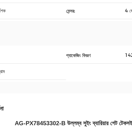
দেশক
4 জো
সেন্সর:
14
প্যাকেজিং বিবরণ
্রাম
না
AG-PX78453302-B উল্লম্ব সুইং ব্যারিয়ার গেট টেকসই আউট