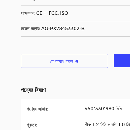
সাক্ষ্যদান:
CE； FCC; ISO
মডেল নম্বার:
AG-PX78453302-B
যোগাযোগ করুন
পণ্যের বিবরণ
450*330*980 মিমি
পণ্যের আকার:
শীর্ষ: 1.2 মিমি + বডি 1.0 মি
পুরুত্ব: