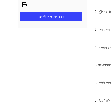
2, সুইং ব্যার
এখনই যোগাযোগ করুন
3. ফায়ার অ্য
4. পাওয়ার চাল
5 যদি লোকেরা 
6, গেটটি বায়ো
7, দিক নির্দে