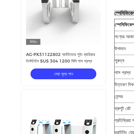
স্পেসিফিকে
স্পেসিফিকে
পণ্যের আকা
ভিডিও
উপাদান
AG-PX31122802 আউটডোর সুইং ব্যারিয়ার
পুরুত্ব
টার্নস্টাইল SUS 304 1200 মিমি পাস প্রস্থ
পাস প্রস্থ
সেরা মূল্য পান
উত্তরণ দিক
সেন্সর
থ্রুপুট রেট
প্রতিক্রিয়া 
ড্রাইভিং ভোল