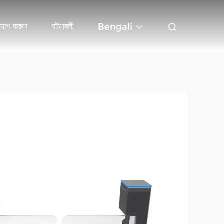
যোগ করুন
ঘটনাবলী
Bengali