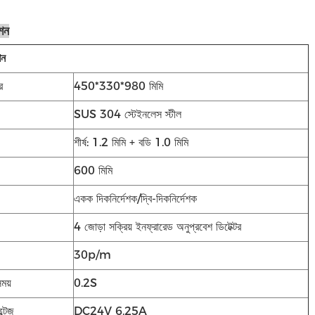
শন
শন
র
450*330*980 মিমি
SUS 304 স্টেইনলেস স্টীল
শীর্ষ: 1.2 মিমি + বডি 1.0 মিমি
600 মিমি
একক দিকনির্দেশক/দ্বি-দিকনির্দেশক
4 জোড়া সক্রিয় ইনফ্রারেড অনুপ্রবেশ ডিটেক্টর
30p/m
সময়
0.2S
্টেজ
DC24V 6.25A