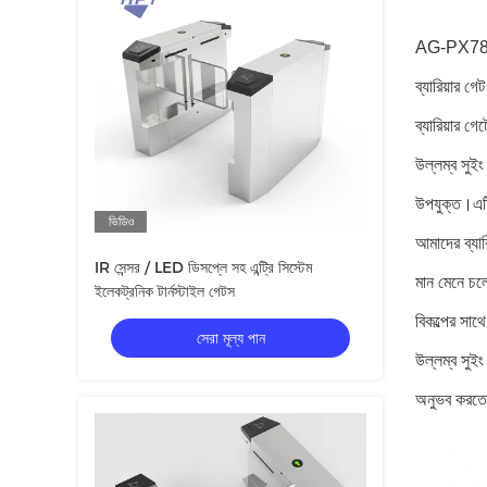
AG-PX784533
ব্যারিয়ার গ
ব্যারিয়ার গ
উল্লম্ব সুই
উপযুক্ত।এটি 
ভিডিও
আমাদের ব্যার
IR সেন্সর / LED ডিসপ্লে সহ এন্ট্রি সিস্টেম
মান মেনে চলে।
ইলেকট্রনিক টার্নস্টাইল গেটস
বিকল্পের সা
সেরা মূল্য পান
উল্লম্ব সুইং
অনুভব করতে 