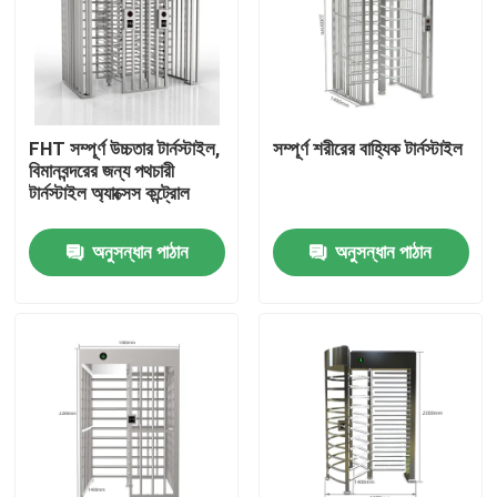
আমাদের সম্পর্কে
কারখানা ভ্রমণ
FHT সম্পূর্ণ উচ্চতার টার্নস্টাইল,
সম্পূর্ণ শরীরের বাহ্যিক টার্নস্টাইল
বিমানবন্দরের জন্য পথচারী
টার্নস্টাইল অ্যাক্সেস কন্ট্রোল
মান নিয়ন্ত্রণ
অনুসন্ধান পাঠান
অনুসন্ধান পাঠান
আমাদের সাথে যোগাযোগ করুন
খবর
সব ক্ষেত্রেই
উদ্ধৃতির জন্য আবেদন