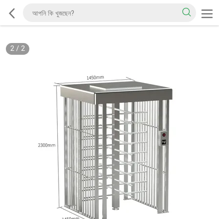
2
/
2