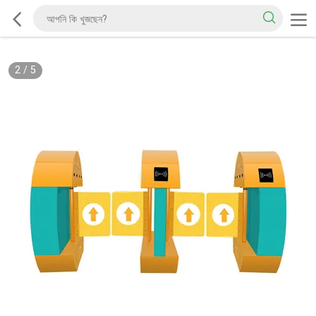
2
/
5