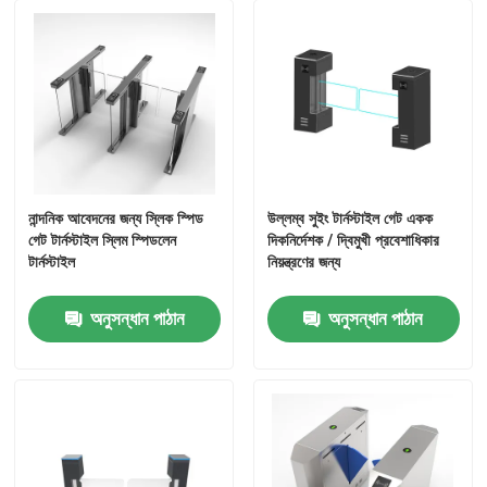
নান্দনিক আবেদনের জন্য স্লিক স্পিড
উল্লম্ব সুইং টার্নস্টাইল গেট একক
গেট টার্নস্টাইল স্লিম স্পিডলেন
দিকনির্দেশক / দ্বিমুখী প্রবেশাধিকার
টার্নস্টাইল
নিয়ন্ত্রণের জন্য
অনুসন্ধান পাঠান
অনুসন্ধান পাঠান