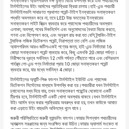
সনাক্তকরণ অ্যালগরিদম দক্ষ যুক্তি বিচার উপলব্ধি করে এবং পথচারীদের
টার্নস্টাইলের উইং আর্মসের প্রতিক্রিয়া ক্রিয়া চালায়।হাই-এন্ড পথচারী
টার্নস্টাইলগুলি সাধারণত প্রথাগত পয়েন্ট-টাইপ ইনফ্রারেড সনাক্তকরণ
পদ্ধতি অবলম্বন করে না, তবে LED উচ্চ ঘনত্বের ইনফ্রারেড
সনাক্তকরণ লাইট স্ক্রিন ব্যবহার করে প্যাসেজে পথচারীদের অবস্থান
এলাকা, অবস্থা, পথের দিকনির্দেশ এবং অনুমোদনের বৈধতা বিচার করতে,
গণনা এবং বিশ্লেষণ করে, এবং অনুরূপ রায় করা.যত বেশি ট্র্যাকিং-টাইপ
ট্র্যাফিক লজিক ডিটেকশন পয়েন্ট, নিরাপত্তা তত বেশি এবং লজিক
অ্যালগরিদম আরও জটিল৷একই পণ্যের জন্য, হাই-এন্ড নির্মাতারা 16
জোড়া সনাক্তকরণ পয়েন্ট ব্যবহার করে, কিছু এমনকি 20 জোড়া পর্যন্ত।
নিরীক্ষণের দূরত্ব সর্বনিম্ন 12 সেমি পর্যন্ত পৌঁছাতে পারে এবং বেশিরভাগ
গার্হস্থ্য লো-এন্ড পণ্য নির্মাতারা প্রায় 10 জোড়া সনাক্তকরণ পয়েন্ট
ব্যবহার করে, যার মধ্যে সর্বনিম্ন 4 জোড়া।
টার্নস্টাইলের অ্যান্টি-পিঞ্চ ফাংশন টার্নস্টাইল ইউনিট এবং প্যাসেজ
ডিটেকশন সিস্টেমের মাধ্যমে উপলব্ধি করা হয়।পথচারীরা যখন টার্নস্টাইল
চ্যানেলের মধ্য দিয়ে যায়, তখন সনাক্তকরণ পয়েন্টের যেকোনো একটি
ট্রিগার হবে, টার্নস্টাইলটি একটি খোলা অবস্থায় থাকবে।যখন টার্নস্টাইল
উইং আর্মস বন্ধ করার প্রক্রিয়ায় অবরুদ্ধ করা হয়, তখন কাউকে আঘাত
করা এড়াতে উইং বাহুগুলি অবিলম্বে খুলে যাবে।
জরুরী পরিস্থিতিতে জরুরী হ্যান্ডলিং ফাংশন।ফায়ার সিগন্যাল পথচারীদের
অ্যাক্সেস সরঞ্জামের জন্য সংরক্ষিত করা উচিত।ফায়ার অ্যালার্ম সংকেত বা