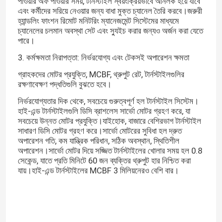
পাওয়ার অফ পাওয়ার সময়, টার্নস্টাইল স্বয়ংক্রিয়ভাবে আনলক হয়ে যাবে
এবং কর্মীদের সরিয়ে নেওয়ার জন্য বাধা মুক্ত চ্যানেল তৈরি করবে।জরুরী
হ্যান্ডলিং ফাংশন রিমোট মনিটরিং ম্যানেজমেন্ট সিস্টেমের মাধ্যমে
চ্যানেলের চলমান অবস্থা সেট এবং স্যুইচ করার জন্যও অর্জন করা যেতে
পারে।
3. কর্মক্ষমতা নিরাপত্তা: নির্ভরযোগ্য এবং টেকসই অপারেশন ক্ষমতা
গ্রাহকদের মোটর প্রযুক্তি, MCBF, থ্রুপুট রেট, টার্নস্টাইলগুলির
রক্ষণাবেক্ষণ পদ্ধতিগুলি বুঝতে হবে।
নির্ভরযোগ্যতার দিক থেকে, সবচেয়ে গুরুত্বপূর্ণ হল টার্নস্টাইল সিস্টেম।
হাই-এন্ড টার্নস্টাইলগুলি ডিসি ব্রাশলেস সার্ভো মোটর গ্রহণ করে, যা
সবচেয়ে উন্নত মোটর প্রযুক্তি।যাইহোক, বাজারে বেশিরভাগ টার্নস্টাইল
সাধারণ ডিসি মোটর গ্রহণ করে।সার্ভো মোটরের সুবিধা হল দ্রুত
অপারেশন গতি, কম যান্ত্রিক পরিধান, সঠিক অবস্থান, স্থিতিশীল
অপারেশন।সার্ভো মোটর দিয়ে সজ্জিত টার্নস্টাইলের খোলার সময় হল 0.8
সেকেন্ড, যাতে প্রতি মিনিটে 60 জন ব্যক্তির থ্রুপুট হার নিশ্চিত করা
যায়।হাই-এন্ড টার্নস্টাইলের MCBF 3 মিলিয়নেরও বেশি বার।