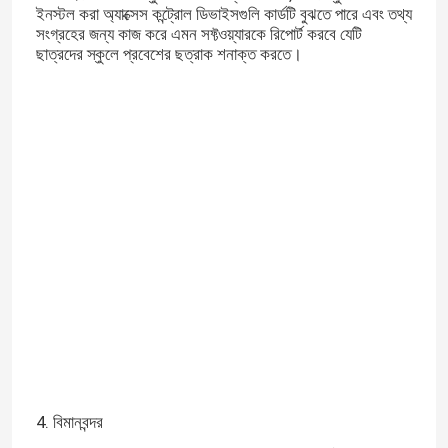
ইনস্টল করা অ্যাক্সেস কন্ট্রোল ডিভাইসগুলি কার্ডটি বুঝতে পারে এবং তথ্য
সংগ্রহের জন্য কাজ করে এমন সফ্টওয়্যারকে রিপোর্ট করবে যেটি
ছাত্রদের স্কুলে প্রবেশের ছত্রাক শনাক্ত করতে।
বাড়ি
পণ্য
4. বিমানবন্দর
ভিডিও