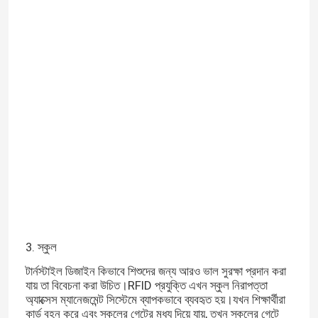
3. স্কুল
টার্নস্টাইল ডিজাইন কিভাবে শিশুদের জন্য আরও ভাল সুরক্ষা প্রদান করা
যায় তা বিবেচনা করা উচিত।RFID প্রযুক্তি এখন স্কুল নিরাপত্তা
অ্যাক্সেস ম্যানেজমেন্ট সিস্টেমে ব্যাপকভাবে ব্যবহৃত হয়।যখন শিক্ষার্থীরা
কার্ড বহন করে এবং স্কুলের গেটের মধ্য দিয়ে যায়, তখন স্কুলের গেটে