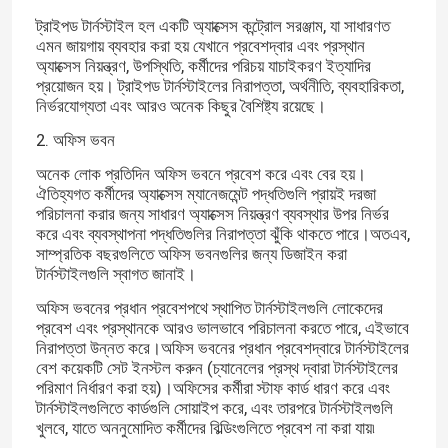
ট্রাইপড টার্নস্টাইল হল একটি অ্যাক্সেস কন্ট্রোল সরঞ্জাম, যা সাধারণত
এমন জায়গায় ব্যবহার করা হয় যেখানে প্রবেশদ্বার এবং প্রস্থান
অ্যাক্সেস নিয়ন্ত্রণ, উপস্থিতি, কর্মীদের পরিচয় যাচাইকরণ ইত্যাদির
প্রয়োজন হয়। ট্রাইপড টার্নস্টাইলের নিরাপত্তা, অর্থনীতি, ব্যবহারিকতা,
নির্ভরযোগ্যতা এবং আরও অনেক কিছুর বৈশিষ্ট্য রয়েছে।
2. অফিস ভবন
অনেক লোক প্রতিদিন অফিস ভবনে প্রবেশ করে এবং বের হয়।
ঐতিহ্যগত কর্মীদের অ্যাক্সেস ম্যানেজমেন্ট পদ্ধতিগুলি প্রায়ই দরজা
পরিচালনা করার জন্য সাধারণ অ্যাক্সেস নিয়ন্ত্রণ ব্যবস্থার উপর নির্ভর
করে এবং ব্যবস্থাপনা পদ্ধতিগুলির নিরাপত্তা ঝুঁকি থাকতে পারে।অতএব,
সাম্প্রতিক বছরগুলিতে অফিস ভবনগুলির জন্য ডিজাইন করা
টার্নস্টাইলগুলি স্বাগত জানাই।
অফিস ভবনের প্রধান প্রবেশপথে স্থাপিত টার্নস্টাইলগুলি লোকেদের
প্রবেশ এবং প্রস্থানকে আরও ভালভাবে পরিচালনা করতে পারে, এইভাবে
নিরাপত্তা উন্নত করে।অফিস ভবনের প্রধান প্রবেশদ্বারে টার্নস্টাইলের
বেশ কয়েকটি সেট ইনস্টল করুন (চ্যানেলের প্রস্থ দ্বারা টার্নস্টাইলের
পরিমাণ নির্ধারণ করা হয়)।অফিসের কর্মীরা স্টাফ কার্ড ধারণ করে এবং
টার্নস্টাইলগুলিতে কার্ডগুলি সোয়াইপ করে, এবং তারপরে টার্নস্টাইলগুলি
খুলবে, যাতে অননুমোদিত কর্মীদের বিল্ডিংগুলিতে প্রবেশ না করা যায়৷