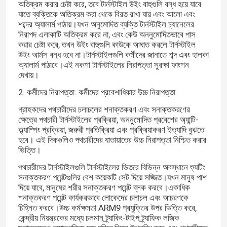
অতিক্রম করার চেষ্টা করে, তবে টার্নস্টাইল উইং বাহুগুলি বন্ধ হয়ে যাবে
যাতে ব্যক্তিকে অতিক্রম করা থেকে বিরত রাখা যায় এবং আলো এবং
শব্দের অ্যালার্ম পাঠায়।যখন অনুমোদিত ব্যক্তি টার্নস্টাইল চ্যানেলের
নিরাপদ এলাকাটি অতিক্রম করে না, এবং কেউ অননুমোদিতভাবে পাস
করার চেষ্টা করে, তখন উইং বাহুগুলি কাউকে আঘাত করলে টার্নস্টাইল
উইং আর্মস বন্ধ হবে না।টার্নস্টাইলগুলি কর্মীদের জানাতে শব্দ এবং হালকা
অ্যালার্ম পাঠাবে।এই নকশা টার্নস্টাইলের নিরাপত্তা সুরক্ষা ফাংশন
দেখায়।
2. কর্মীদের নিরাপত্তা: কর্মীদের প্রবেশাধিকার উচ্চ নিরাপত্তা
গ্রাহকদের পথচারীদের চলাচলের শনাক্তকরণ এবং সনাক্তকরণের
ক্ষেত্রে পথচারী টার্নস্টাইলের প্রক্রিয়া, অননুমোদিত প্রবেশের অ্যান্টি-
ক্ল্যাম্পিং প্রক্রিয়া, জরুরী প্রতিক্রিয়া এবং প্রক্রিয়াকরণ ইত্যাদি বুঝতে
হবে। এই দিকগুলিও পথচারীদের যাতায়াতের উচ্চ নিরাপত্তা নিশ্চিত করার
ভিত্তি।
পথচারীদের টার্নস্টাইলগুলি টার্নস্টাইলের ভিতরে বিভিন্ন অবস্থানে শ্যুটিং
সনাক্তকরণ পয়েন্টগুলির বেশ কয়েকটি সেট দিয়ে সজ্জিত।যখন মানুষ পাশ
দিয়ে যাবে, মানুষের শরীর সনাক্তকরণ পয়েন্ট ব্লক করবে।একাধিক
শনাক্তকরণ পয়েন্ট কার্যকরভাবে লোকেদের চলাচল এবং আচরণকে
চিহ্নিত করবে।উচ্চ কর্মক্ষমতা ARM9 প্রযুক্তির উপর ভিত্তি করে,
কেন্দ্রীয় নিয়ন্ত্রকের মধ্যে চলমান ট্র্যাকিং-টাইপ ট্র্যাফিক লজিক