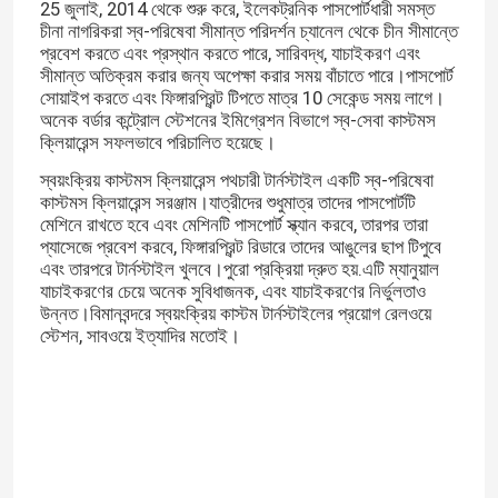
25 জুলাই, 2014 থেকে শুরু করে, ইলেকট্রনিক পাসপোর্টধারী সমস্ত
চীনা নাগরিকরা স্ব-পরিষেবা সীমান্ত পরিদর্শন চ্যানেল থেকে চীন সীমান্তে
প্রবেশ করতে এবং প্রস্থান করতে পারে, সারিবদ্ধ, যাচাইকরণ এবং
আমাদের সম্পর্কে
সীমান্ত অতিক্রম করার জন্য অপেক্ষা করার সময় বাঁচাতে পারে।পাসপোর্ট
সোয়াইপ করতে এবং ফিঙ্গারপ্রিন্ট টিপতে মাত্র 10 সেকেন্ড সময় লাগে।
অনেক বর্ডার কন্ট্রোল স্টেশনের ইমিগ্রেশন বিভাগে স্ব-সেবা কাস্টমস
কারখানা ভ্রমণ
ক্লিয়ারেন্স সফলভাবে পরিচালিত হয়েছে।
স্বয়ংক্রিয় কাস্টমস ক্লিয়ারেন্স পথচারী টার্নস্টাইল একটি স্ব-পরিষেবা
কাস্টমস ক্লিয়ারেন্স সরঞ্জাম।যাত্রীদের শুধুমাত্র তাদের পাসপোর্টটি
মান নিয়ন্ত্রণ
মেশিনে রাখতে হবে এবং মেশিনটি পাসপোর্ট স্ক্যান করবে, তারপর তারা
প্যাসেজে প্রবেশ করবে, ফিঙ্গারপ্রিন্ট রিডারে তাদের আঙুলের ছাপ টিপুবে
এবং তারপরে টার্নস্টাইল খুলবে।পুরো প্রক্রিয়া দ্রুত হয়.এটি ম্যানুয়াল
আমাদের সাথে যোগাযোগ করুন
যাচাইকরণের চেয়ে অনেক সুবিধাজনক, এবং যাচাইকরণের নির্ভুলতাও
উন্নত।বিমানবন্দরে স্বয়ংক্রিয় কাস্টম টার্নস্টাইলের প্রয়োগ রেলওয়ে
স্টেশন, সাবওয়ে ইত্যাদির মতোই।
খবর
সব ক্ষেত্রেই
উদ্ধৃতির জন্য আবেদন