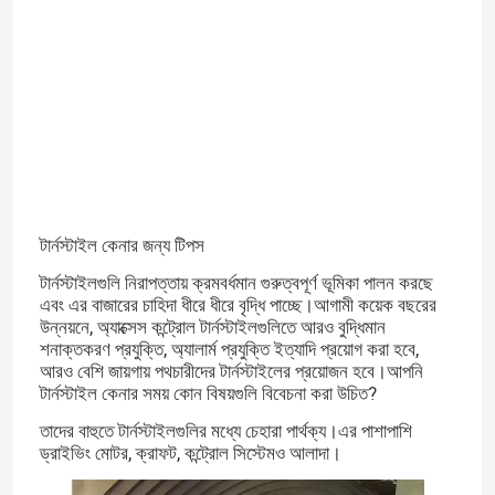
স্পিড গেট টার্নস্টাইল
ফ্ল্যাপ ব্যারিয়ার টার্নস্টাইল
সুইং ব্যারিয়ার টার্নস্টাইল
টার্নস্টাইল কেনার জন্য টিপস
ট্রাইপড টার্নস্টাইল
টার্নস্টাইলগুলি নিরাপত্তায় ক্রমবর্ধমান গুরুত্বপূর্ণ ভূমিকা পালন করছে
এবং এর বাজারের চাহিদা ধীরে ধীরে বৃদ্ধি পাচ্ছে।আগামী কয়েক বছরের
উন্নয়নে, অ্যাক্সেস কন্ট্রোল টার্নস্টাইলগুলিতে আরও বুদ্ধিমান
সম্পূর্ণ উচ্চতার টার্নস্টাইল
শনাক্তকরণ প্রযুক্তি, অ্যালার্ম প্রযুক্তি ইত্যাদি প্রয়োগ করা হবে,
আরও বেশি জায়গায় পথচারীদের টার্নস্টাইলের প্রয়োজন হবে।আপনি
টার্নস্টাইল কেনার সময় কোন বিষয়গুলি বিবেচনা করা উচিত?
ট্রেন স্টেশন টার্নস্টাইল
তাদের বাহুতে টার্নস্টাইলগুলির মধ্যে চেহারা পার্থক্য।এর পাশাপাশি
ড্রাইভিং মোটর, ক্রাফট, কন্ট্রোল সিস্টেমও আলাদা।
অপটিক্যাল টার্নস্টাইল