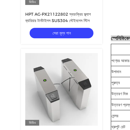
ভিডিও
HPT AG-PX21122802 স্বয়ংক্রিয় ফ্ল্যাপ
ব্যারিয়ার টার্নটাইলস SUS304 স্টেইনলেস স্টিল
সেরা মূল্য পান
স্পেসিফিকে
পণ্যের আকার
উপাদান
পুরুত্ব
উত্তরণ দিক
উত্তরণ প্রস্
সেন্সর
ভিডিও
থ্রুপুট রেট