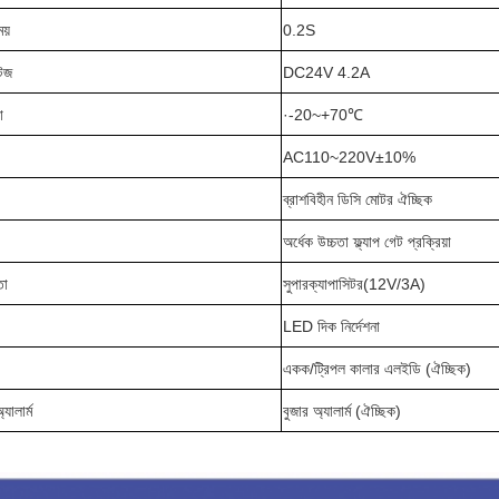
ময়
0.2S
টেজ
DC24V 4.2A
া
·-20~+70
℃
AC110~220V±10%
ব্রাশবিহীন ডিসি মোটর ঐচ্ছিক
অর্ধেক উচ্চতা ফ্ল্যাপ গেট প্রক্রিয়া
তা
সুপারক্যাপাসিটর
(
12V/3A)
LED দিক নির্দেশনা
একক/ট্রিপল কালার এলইডি (ঐচ্ছিক)
যালার্ম
বুজার অ্যালার্ম (ঐচ্ছিক)