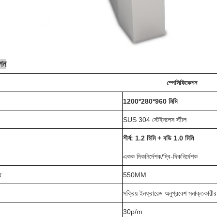
শন
স্পেসিফিকেশন
1200*280*960 মিমি
SUS 304 স্টেইনলেস স্টীল
শীর্ষ: 1.2 মিমি + বডি 1.0 মিমি
একক দিকনির্দেশক/দ্বি-দিকনির্দেশক
থ
550MM
সক্রিয় ইনফ্রারেড অনুপ্রবেশ সনাক্তকারী
30p/m