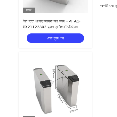
দরকারী এবং সু
ভিডিও
নিরাপত্তা প্রবাহ ব্যবস্থাপনার জন্য HPT AG-
PX21122802 ফ্ল্যাপ ব্যারিয়ার টার্নটাইলস
সেরা মূল্য পান