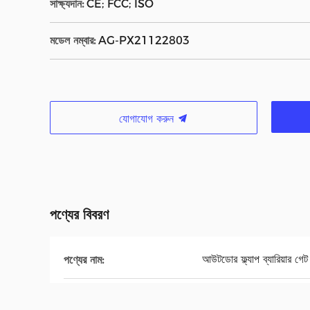
সাক্ষ্যদান:
CE; FCC; ISO
মডেল নম্বার:
AG-PX21122803
যোগাযোগ করুন
পণ্যের বিবরণ
আউটডোর ফ্ল্যাপ ব্যারিয়ার গেট ট
পণ্যের নাম: