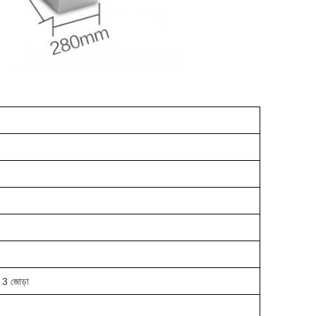
র 3 জোড়া