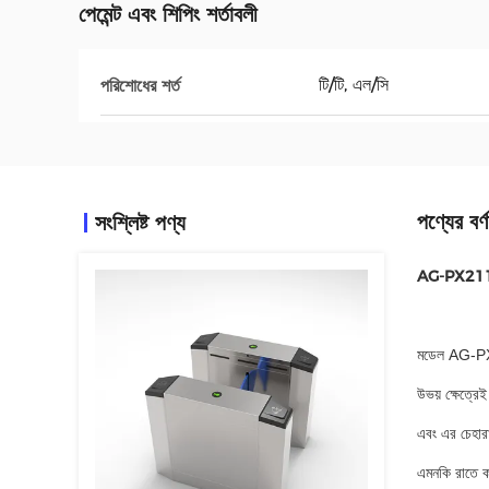
পেমেন্ট এবং শিপিং শর্তাবলী
টি/টি, এল/সি
পরিশোধের শর্ত
পণ্যের বর্ণ
সংশ্লিষ্ট পণ্য
AG-PX2112280
মডেল AG-PX2
উভয় ক্ষেত্রে
এবং এর চেহারা
এমনকি রাতে কা