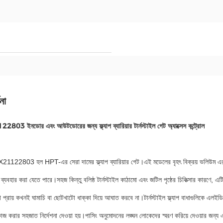
না
3 ইনডোর এবং আউটডোরের জন্য ফ্ল্যাপ ব্যারিয়ার টার্নস্টাইল গেট অ্যাক্সেস কন্ট্রোল
1122803 হল HPT-এর সেরা দামের ফ্ল্যাপ ব্যারিয়ার গেট।এই মডেলের বৃহৎ বিক্রয় ভলিউ
ই ব্যবহার করা যেতে পারে।সহজ কিন্তু বলিষ্ঠ টার্নস্টাইল কাঠামো এবং জটিল পৃষ্ঠের চিকিত্সার কারণে
 প্রায় কখনই ঘামাচি বা ছোটখাটো ধাক্কা দিয়ে আঘাত করবে না।টার্নস্টাইল ফ্ল্যাপ বাধাগুলিকে এলইডি দ
জ করার সহজাত নির্দেশনা দেওয়া হয়।পাসিং অনুমোদনের লঙ্ঘন লোকেদের স্মরণ করিয়ে দেওয়ার জন্য 