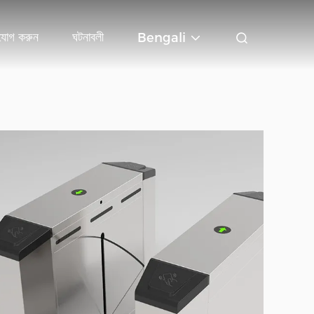
যোগ করুন
ঘটনাবলী
Bengali