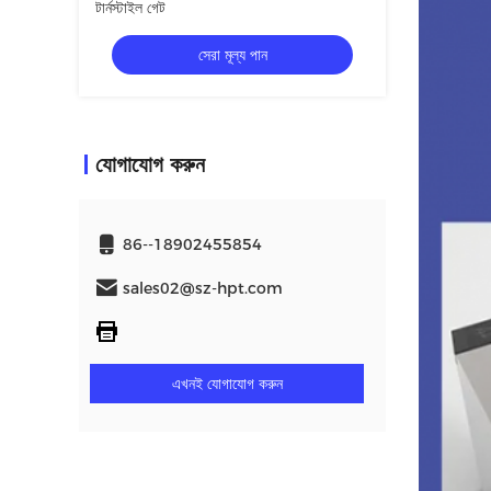
টার্নস্টাইল গেট
সেরা মূল্য পান
যোগাযোগ করুন
86--18902455854
sales02@sz-hpt.com
এখনই যোগাযোগ করুন